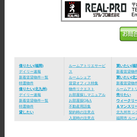
借りたい(福岡)
ルームアトリエサービ
買いたい(福
デイリー速報
ス
新着賃貸物
新着賃貸物件一覧
ルームシェア
買いたい(北
特選物件
賃貸オフィス特集
新着賃貸物
借りたい(北九州)
物件リクエスト
ルームアト
デイリー速報
お部屋探しマニュアル
売りたい
新着賃貸物件一覧
お部屋探Q&A
ウィークリ
特選物件
不動産用語集
＆マンスリ
貸したい
契約時の注意点
北九州市 シ
入居時の注意点
福岡市 ルー