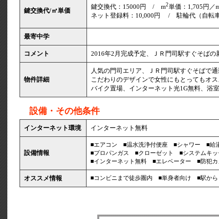
2
鍵交換代：15000円 / m
単価：1,705円／
鍵交換代/㎡単価
ネット登録料：10,000円 / 駐輪代（自転車
最寄中学
コメント
2016年2月完成予定、ＪＲ門司駅すぐそばの
人気の門司エリア、ＪＲ門司駅すぐそばで通
物件詳細
こだわりのデザインで女性にもとってもオス
バイク置場、インターネット光1G無料、浴
設備・その他条件
インターネット環境
インターネット無料
■エアコン
■温水洗浄付便座
■シャワー
■
設備情報
■プロパンガス
■クローゼット
■システムキ
■インターネット無料
■エレベーター
■防犯
オススメ情報
■コンビニまで徒歩圏内
■単身者向け
■駅か