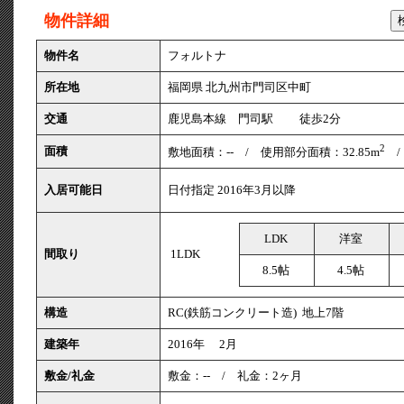
物件詳細
物件名
フォルトナ
所在地
福岡県 北九州市門司区中町
交通
鹿児島本線 門司駅 徒歩2分
2
面積
敷地面積：-- / 使用部分面積：32.85m
/
入居可能日
日付指定 2016年3月以降
LDK
洋室
間取り
1LDK
8.5帖
4.5帖
構造
RC(鉄筋コンクリート造) 地上7階
建築年
2016年 2月
敷金/礼金
敷金：-- / 礼金：2ヶ月